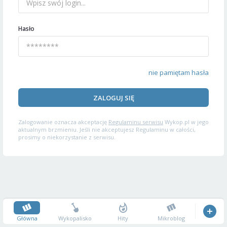
Hasło
nie pamiętam hasła
ZALOGUJ SIĘ
Zalogowanie oznacza akceptację
Regulaminu serwisu
Wykop.pl w jego
aktualnym brzmieniu. Jeśli nie akceptujesz Regulaminu w całości,
prosimy o niekorzystanie z serwisu.
Główna
Wykopalisko
Hity
Mikroblog