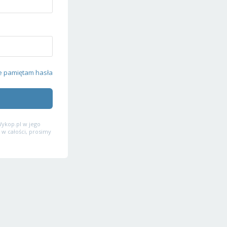
e pamiętam hasła
ykop.pl w jego
 w całości, prosimy