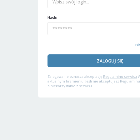
Hasło
ni
ZALOGUJ SIĘ
Zalogowanie oznacza akceptację
Regulaminu serwisu
W
aktualnym brzmieniu. Jeśli nie akceptujesz Regulaminu
o niekorzystanie z serwisu.