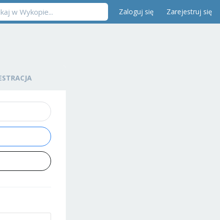
Zaloguj się
Zarejestruj się
ESTRACJA