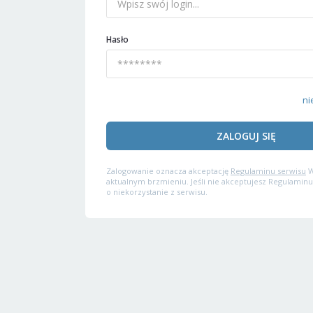
Hasło
ni
ZALOGUJ SIĘ
Zalogowanie oznacza akceptację
Regulaminu serwisu
W
aktualnym brzmieniu. Jeśli nie akceptujesz Regulaminu
o niekorzystanie z serwisu.