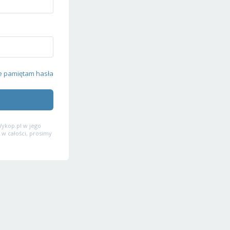
e pamiętam hasła
ykop.pl w jego
 w całości, prosimy