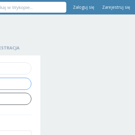
Zaloguj się
Zarejestruj się
ESTRACJA