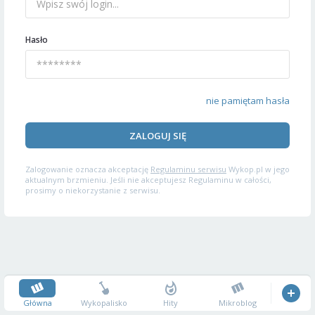
Hasło
nie pamiętam hasła
ZALOGUJ SIĘ
Zalogowanie oznacza akceptację
Regulaminu serwisu
Wykop.pl w jego
aktualnym brzmieniu. Jeśli nie akceptujesz Regulaminu w całości,
prosimy o niekorzystanie z serwisu.
Główna
Wykopalisko
Hity
Mikroblog