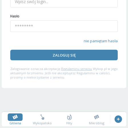
Hasło
nie pamiętam hasła
ZALOGUJ SIĘ
Zalogowanie oznacza akceptację
Regulaminu serwisu
Wykop.pl w jego
aktualnym brzmieniu. Jeśli nie akceptujesz Regulaminu w całości,
prosimy o niekorzystanie z serwisu.
Główna
Wykopalisko
Hity
Mikroblog