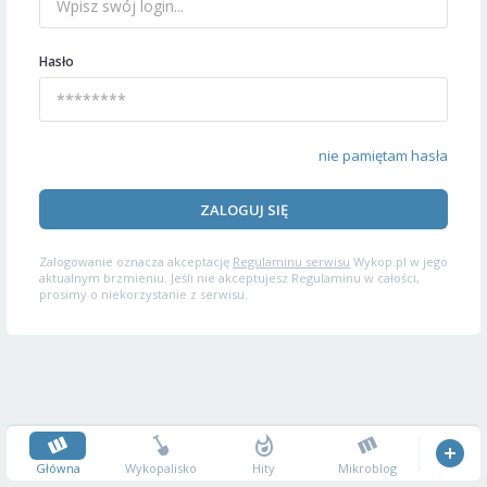
Hasło
nie pamiętam hasła
ZALOGUJ SIĘ
Zalogowanie oznacza akceptację
Regulaminu serwisu
Wykop.pl w jego
aktualnym brzmieniu. Jeśli nie akceptujesz Regulaminu w całości,
prosimy o niekorzystanie z serwisu.
Główna
Wykopalisko
Hity
Mikroblog