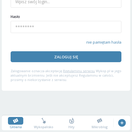
Hasło
nie pamiętam hasła
ZALOGUJ SIĘ
Zalogowanie oznacza akceptację
Regulaminu serwisu
Wykop.pl w jego
aktualnym brzmieniu. Jeśli nie akceptujesz Regulaminu w całości,
prosimy o niekorzystanie z serwisu.
Główna
Wykopalisko
Hity
Mikroblog