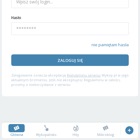
Hasło
nie pamiętam hasła
ZALOGUJ SIĘ
Zalogowanie oznacza akceptację
Regulaminu serwisu
Wykop.pl w jego
aktualnym brzmieniu. Jeśli nie akceptujesz Regulaminu w całości,
prosimy o niekorzystanie z serwisu.
Główna
Wykopalisko
Hity
Mikroblog