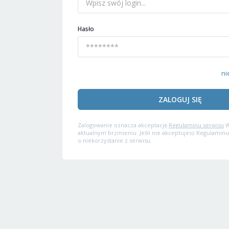
Hasło
ni
ZALOGUJ SIĘ
Zalogowanie oznacza akceptację
Regulaminu serwisu
W
aktualnym brzmieniu. Jeśli nie akceptujesz Regulaminu
o niekorzystanie z serwisu.