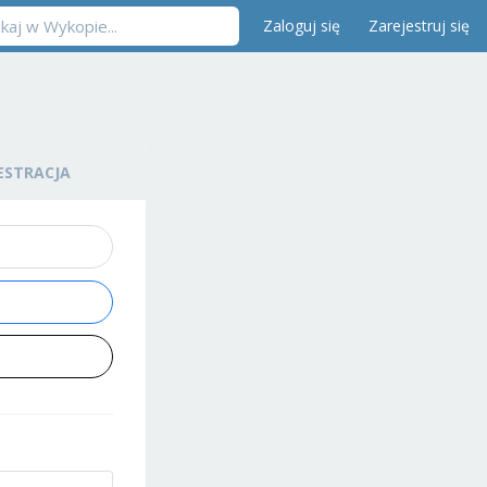
Zaloguj się
Zarejestruj się
ESTRACJA