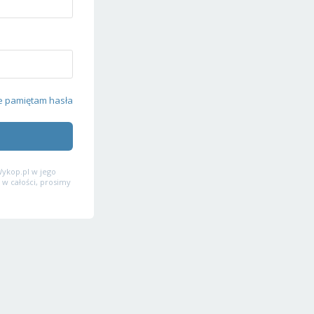
e pamiętam hasła
ykop.pl w jego
 w całości, prosimy