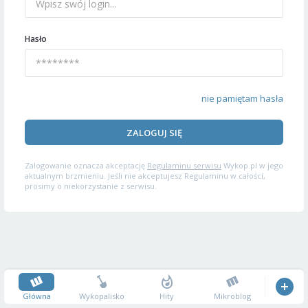
Hasło
nie pamiętam hasła
ZALOGUJ SIĘ
Zalogowanie oznacza akceptację
Regulaminu serwisu
Wykop.pl w jego
aktualnym brzmieniu. Jeśli nie akceptujesz Regulaminu w całości,
prosimy o niekorzystanie z serwisu.
Główna
Wykopalisko
Hity
Mikroblog