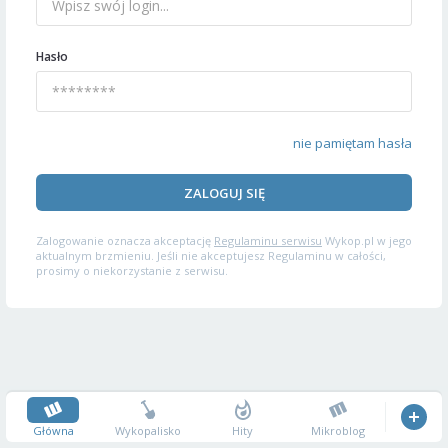
Hasło
nie pamiętam hasła
ZALOGUJ SIĘ
Zalogowanie oznacza akceptację
Regulaminu serwisu
Wykop.pl w jego
aktualnym brzmieniu. Jeśli nie akceptujesz Regulaminu w całości,
prosimy o niekorzystanie z serwisu.
Główna
Wykopalisko
Hity
Mikroblog