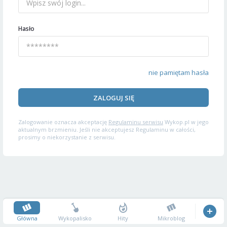
Hasło
nie pamiętam hasła
ZALOGUJ SIĘ
Zalogowanie oznacza akceptację
Regulaminu serwisu
Wykop.pl w jego
aktualnym brzmieniu. Jeśli nie akceptujesz Regulaminu w całości,
prosimy o niekorzystanie z serwisu.
Główna
Wykopalisko
Hity
Mikroblog