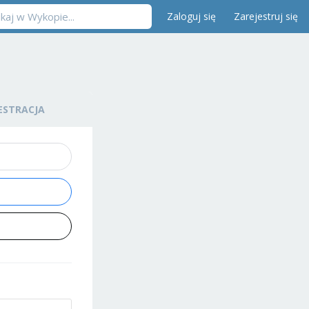
Zaloguj się
Zarejestruj się
ESTRACJA