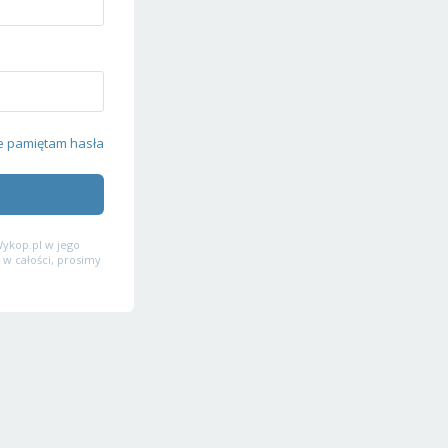
e pamiętam hasła
ykop.pl w jego
 w całości, prosimy