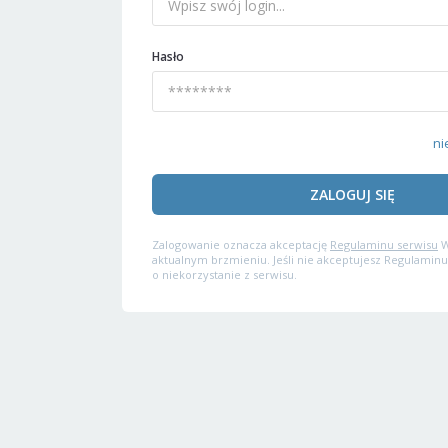
Hasło
ni
ZALOGUJ SIĘ
Zalogowanie oznacza akceptację
Regulaminu serwisu
W
aktualnym brzmieniu. Jeśli nie akceptujesz Regulaminu
o niekorzystanie z serwisu.