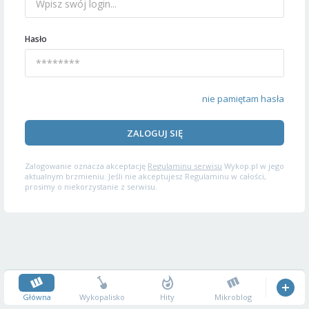
Hasło
nie pamiętam hasła
ZALOGUJ SIĘ
Zalogowanie oznacza akceptację
Regulaminu serwisu
Wykop.pl w jego
aktualnym brzmieniu. Jeśli nie akceptujesz Regulaminu w całości,
prosimy o niekorzystanie z serwisu.
Główna
Wykopalisko
Hity
Mikroblog