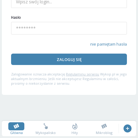
Hasło
nie pamiętam hasła
ZALOGUJ SIĘ
Zalogowanie oznacza akceptację
Regulaminu serwisu
Wykop.pl w jego
aktualnym brzmieniu. Jeśli nie akceptujesz Regulaminu w całości,
prosimy o niekorzystanie z serwisu.
Główna
Wykopalisko
Hity
Mikroblog