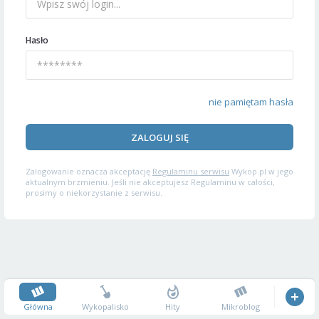
Hasło
nie pamiętam hasła
ZALOGUJ SIĘ
Zalogowanie oznacza akceptację
Regulaminu serwisu
Wykop.pl w jego
aktualnym brzmieniu. Jeśli nie akceptujesz Regulaminu w całości,
prosimy o niekorzystanie z serwisu.
Główna
Wykopalisko
Hity
Mikroblog