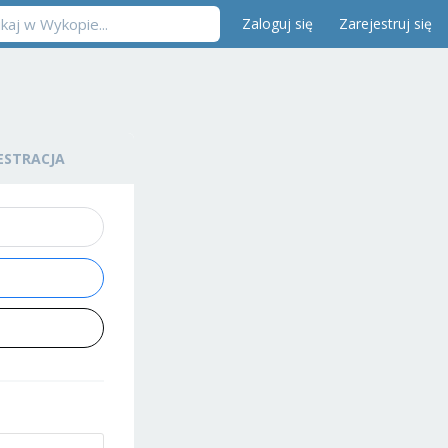
Zaloguj się
Zarejestruj się
ESTRACJA