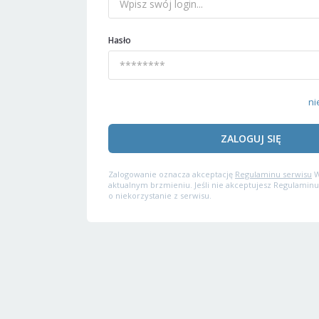
Hasło
ni
ZALOGUJ SIĘ
Zalogowanie oznacza akceptację
Regulaminu serwisu
W
aktualnym brzmieniu. Jeśli nie akceptujesz Regulaminu
o niekorzystanie z serwisu.