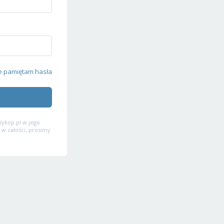
e pamiętam hasła
ykop.pl w jego
 w całości, prosimy