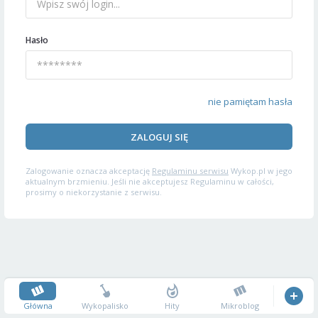
Hasło
nie pamiętam hasła
ZALOGUJ SIĘ
Zalogowanie oznacza akceptację
Regulaminu serwisu
Wykop.pl w jego
aktualnym brzmieniu. Jeśli nie akceptujesz Regulaminu w całości,
prosimy o niekorzystanie z serwisu.
Główna
Wykopalisko
Hity
Mikroblog