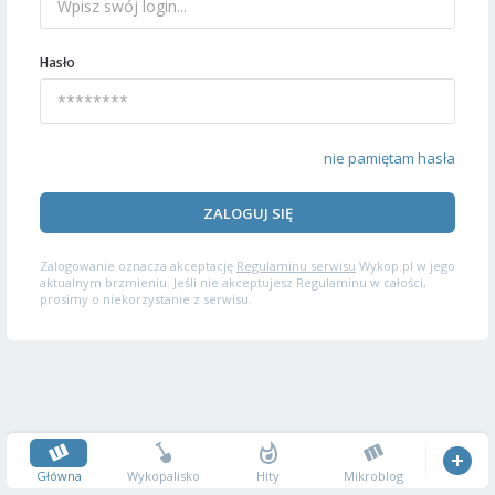
Hasło
nie pamiętam hasła
ZALOGUJ SIĘ
Zalogowanie oznacza akceptację
Regulaminu serwisu
Wykop.pl w jego
aktualnym brzmieniu. Jeśli nie akceptujesz Regulaminu w całości,
prosimy o niekorzystanie z serwisu.
Główna
Wykopalisko
Hity
Mikroblog