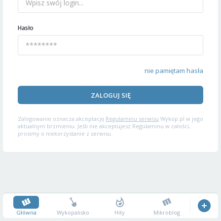
Hasło
nie pamiętam hasła
ZALOGUJ SIĘ
Zalogowanie oznacza akceptację
Regulaminu serwisu
Wykop.pl w jego
aktualnym brzmieniu. Jeśli nie akceptujesz Regulaminu w całości,
prosimy o niekorzystanie z serwisu.
Główna
Wykopalisko
Hity
Mikroblog