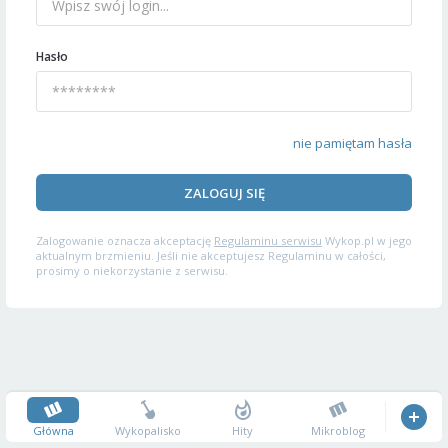
Hasło
nie pamiętam hasła
ZALOGUJ SIĘ
Zalogowanie oznacza akceptację
Regulaminu serwisu
Wykop.pl w jego
aktualnym brzmieniu. Jeśli nie akceptujesz Regulaminu w całości,
prosimy o niekorzystanie z serwisu.
Główna
Wykopalisko
Hity
Mikroblog