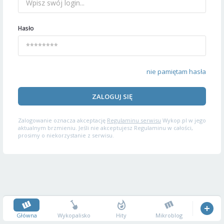
Hasło
nie pamiętam hasła
ZALOGUJ SIĘ
Zalogowanie oznacza akceptację
Regulaminu serwisu
Wykop.pl w jego
aktualnym brzmieniu. Jeśli nie akceptujesz Regulaminu w całości,
prosimy o niekorzystanie z serwisu.
Główna
Wykopalisko
Hity
Mikroblog