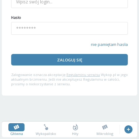
Hasło
nie pamiętam hasła
ZALOGUJ SIĘ
Zalogowanie oznacza akceptację
Regulaminu serwisu
Wykop.pl w jego
aktualnym brzmieniu. Jeśli nie akceptujesz Regulaminu w całości,
prosimy o niekorzystanie z serwisu.
Główna
Wykopalisko
Hity
Mikroblog