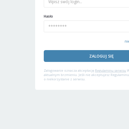
Hasło
ni
ZALOGUJ SIĘ
Zalogowanie oznacza akceptację
Regulaminu serwisu
W
aktualnym brzmieniu. Jeśli nie akceptujesz Regulaminu
o niekorzystanie z serwisu.