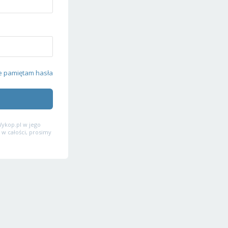
e pamiętam hasła
ykop.pl w jego
 w całości, prosimy