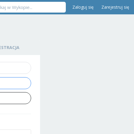
Zaloguj się
Zarejestruj się
ESTRACJA