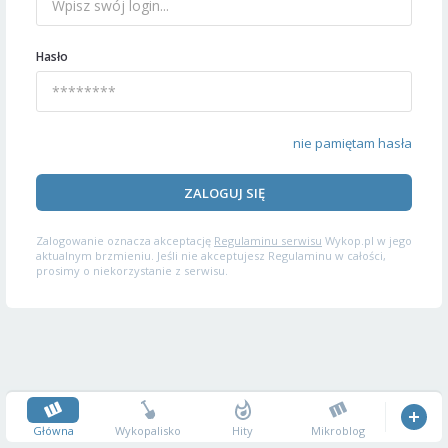
Hasło
nie pamiętam hasła
ZALOGUJ SIĘ
Zalogowanie oznacza akceptację
Regulaminu serwisu
Wykop.pl w jego
aktualnym brzmieniu. Jeśli nie akceptujesz Regulaminu w całości,
prosimy o niekorzystanie z serwisu.
Główna
Wykopalisko
Hity
Mikroblog