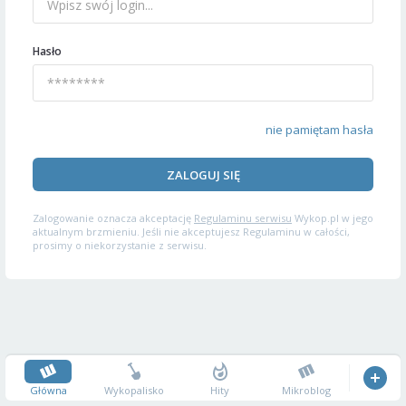
Hasło
nie pamiętam hasła
ZALOGUJ SIĘ
Zalogowanie oznacza akceptację
Regulaminu serwisu
Wykop.pl w jego
aktualnym brzmieniu. Jeśli nie akceptujesz Regulaminu w całości,
prosimy o niekorzystanie z serwisu.
Główna
Wykopalisko
Hity
Mikroblog