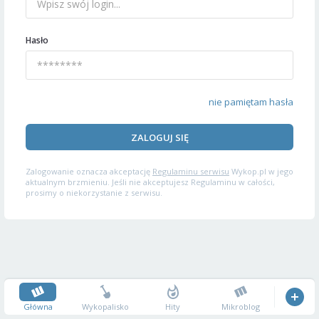
Hasło
nie pamiętam hasła
ZALOGUJ SIĘ
Zalogowanie oznacza akceptację
Regulaminu serwisu
Wykop.pl w jego
aktualnym brzmieniu. Jeśli nie akceptujesz Regulaminu w całości,
prosimy o niekorzystanie z serwisu.
Główna
Wykopalisko
Hity
Mikroblog