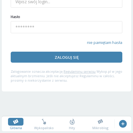
Hasło
nie pamiętam hasła
ZALOGUJ SIĘ
Zalogowanie oznacza akceptację
Regulaminu serwisu
Wykop.pl w jego
aktualnym brzmieniu. Jeśli nie akceptujesz Regulaminu w całości,
prosimy o niekorzystanie z serwisu.
Główna
Wykopalisko
Hity
Mikroblog