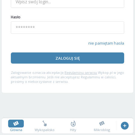
Hasło
nie pamiętam hasła
ZALOGUJ SIĘ
Zalogowanie oznacza akceptację
Regulaminu serwisu
Wykop.pl w jego
aktualnym brzmieniu. Jeśli nie akceptujesz Regulaminu w całości,
prosimy o niekorzystanie z serwisu.
Główna
Wykopalisko
Hity
Mikroblog