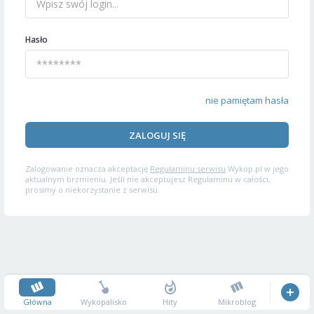
Hasło
nie pamiętam hasła
ZALOGUJ SIĘ
Zalogowanie oznacza akceptację
Regulaminu serwisu
Wykop.pl w jego
aktualnym brzmieniu. Jeśli nie akceptujesz Regulaminu w całości,
prosimy o niekorzystanie z serwisu.
Główna
Wykopalisko
Hity
Mikroblog