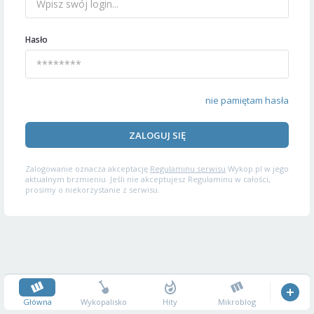
Hasło
nie pamiętam hasła
ZALOGUJ SIĘ
Zalogowanie oznacza akceptację
Regulaminu serwisu
Wykop.pl w jego
aktualnym brzmieniu. Jeśli nie akceptujesz Regulaminu w całości,
prosimy o niekorzystanie z serwisu.
Główna
Wykopalisko
Hity
Mikroblog