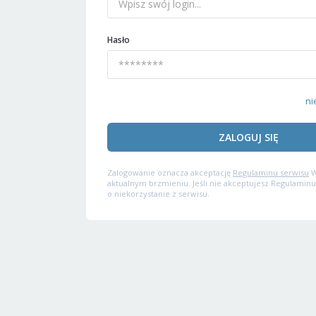
Hasło
ni
ZALOGUJ SIĘ
Zalogowanie oznacza akceptację
Regulaminu serwisu
W
aktualnym brzmieniu. Jeśli nie akceptujesz Regulaminu
o niekorzystanie z serwisu.