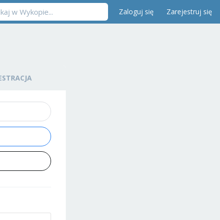
Zaloguj się
Zarejestruj się
ESTRACJA