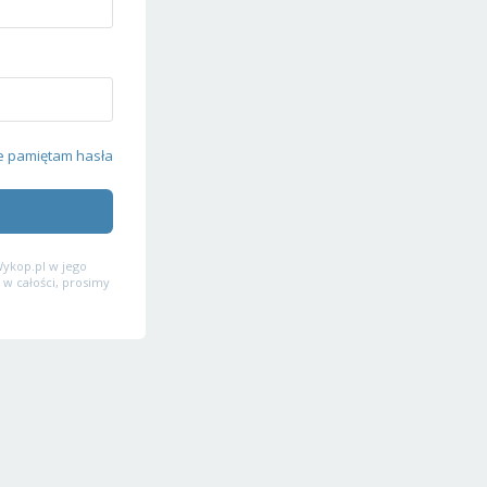
e pamiętam hasła
ykop.pl w jego
 w całości, prosimy