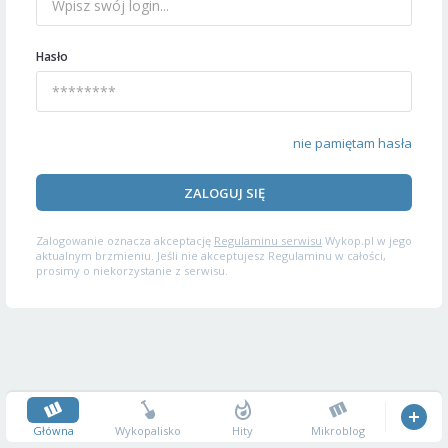
Hasło
nie pamiętam hasła
ZALOGUJ SIĘ
Zalogowanie oznacza akceptację
Regulaminu serwisu
Wykop.pl w jego
aktualnym brzmieniu. Jeśli nie akceptujesz Regulaminu w całości,
prosimy o niekorzystanie z serwisu.
Główna
Wykopalisko
Hity
Mikroblog