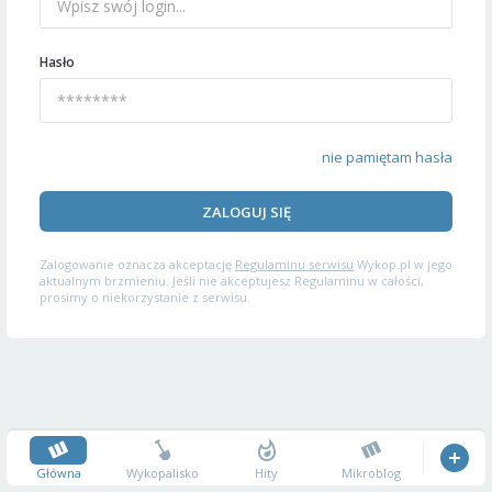
Hasło
nie pamiętam hasła
ZALOGUJ SIĘ
Zalogowanie oznacza akceptację
Regulaminu serwisu
Wykop.pl w jego
aktualnym brzmieniu. Jeśli nie akceptujesz Regulaminu w całości,
prosimy o niekorzystanie z serwisu.
Główna
Wykopalisko
Hity
Mikroblog