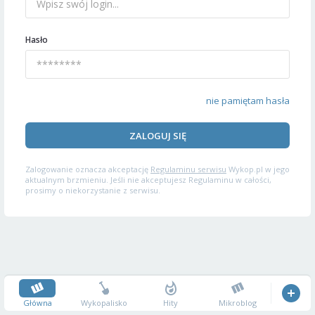
Hasło
nie pamiętam hasła
ZALOGUJ SIĘ
Zalogowanie oznacza akceptację
Regulaminu serwisu
Wykop.pl w jego
aktualnym brzmieniu. Jeśli nie akceptujesz Regulaminu w całości,
prosimy o niekorzystanie z serwisu.
Główna
Wykopalisko
Hity
Mikroblog