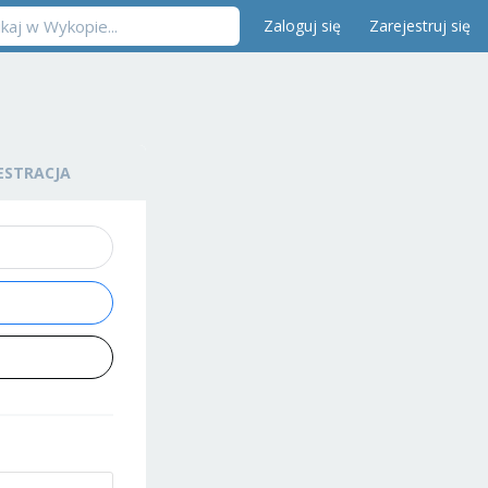
Zaloguj się
Zarejestruj się
ESTRACJA