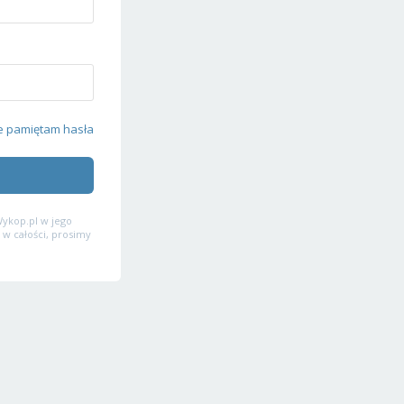
e pamiętam hasła
ykop.pl w jego
 w całości, prosimy