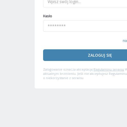
Hasło
ni
ZALOGUJ SIĘ
Zalogowanie oznacza akceptację
Regulaminu serwisu
W
aktualnym brzmieniu. Jeśli nie akceptujesz Regulaminu
o niekorzystanie z serwisu.