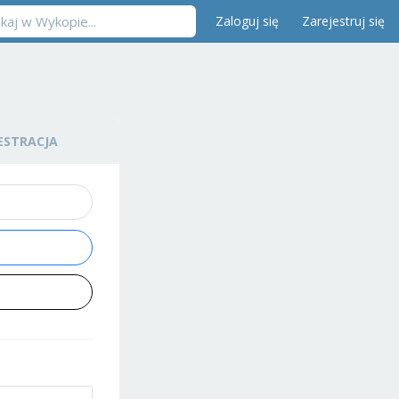
Zaloguj się
Zarejestruj się
ESTRACJA