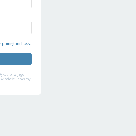
e pamiętam hasła
ykop.pl w jego
 w całości, prosimy