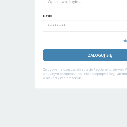
Hasło
ni
ZALOGUJ SIĘ
Zalogowanie oznacza akceptację
Regulaminu serwisu
W
aktualnym brzmieniu. Jeśli nie akceptujesz Regulaminu
o niekorzystanie z serwisu.