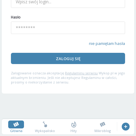
Hasło
nie pamiętam hasła
ZALOGUJ SIĘ
Zalogowanie oznacza akceptację
Regulaminu serwisu
Wykop.pl w jego
aktualnym brzmieniu. Jeśli nie akceptujesz Regulaminu w całości,
prosimy o niekorzystanie z serwisu.
Główna
Wykopalisko
Hity
Mikroblog