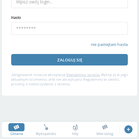
Hasło
nie pamiętam hasła
ZALOGUJ SIĘ
Zalogowanie oznacza akceptację
Regulaminu serwisu
Wykop.pl w jego
aktualnym brzmieniu. Jeśli nie akceptujesz Regulaminu w całości,
prosimy o niekorzystanie z serwisu.
Główna
Wykopalisko
Hity
Mikroblog