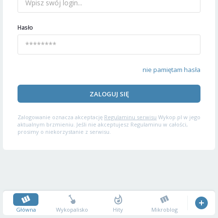
Hasło
nie pamiętam hasła
ZALOGUJ SIĘ
Zalogowanie oznacza akceptację
Regulaminu serwisu
Wykop.pl w jego
aktualnym brzmieniu. Jeśli nie akceptujesz Regulaminu w całości,
prosimy o niekorzystanie z serwisu.
Główna
Wykopalisko
Hity
Mikroblog