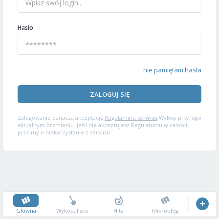
Hasło
nie pamiętam hasła
ZALOGUJ SIĘ
Zalogowanie oznacza akceptację
Regulaminu serwisu
Wykop.pl w jego
aktualnym brzmieniu. Jeśli nie akceptujesz Regulaminu w całości,
prosimy o niekorzystanie z serwisu.
Główna
Wykopalisko
Hity
Mikroblog