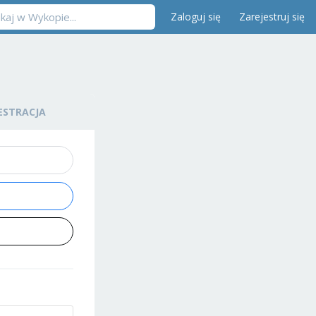
Zaloguj się
Zarejestruj się
ESTRACJA