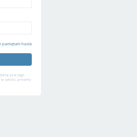
e pamiętam hasła
ykop.pl w jego
 w całości, prosimy