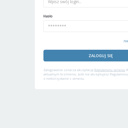
Hasło
ni
ZALOGUJ SIĘ
Zalogowanie oznacza akceptację
Regulaminu serwisu
W
aktualnym brzmieniu. Jeśli nie akceptujesz Regulaminu
o niekorzystanie z serwisu.