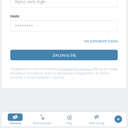
Hasło
nie pamiętam hasła
ZALOGUJ SIĘ
Zalogowanie oznacza akceptację
Regulaminu serwisu
Wykop.pl w jego
aktualnym brzmieniu. Jeśli nie akceptujesz Regulaminu w całości,
prosimy o niekorzystanie z serwisu.
Główna
Wykopalisko
Hity
Mikroblog