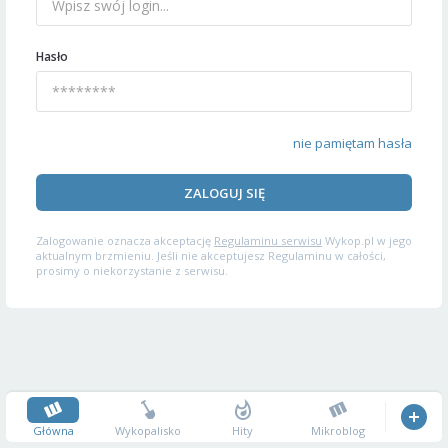
Hasło
nie pamiętam hasła
ZALOGUJ SIĘ
Zalogowanie oznacza akceptację
Regulaminu serwisu
Wykop.pl w jego
aktualnym brzmieniu. Jeśli nie akceptujesz Regulaminu w całości,
prosimy o niekorzystanie z serwisu.
Główna
Wykopalisko
Hity
Mikroblog