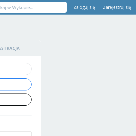
Zaloguj się
Zarejestruj się
ESTRACJA