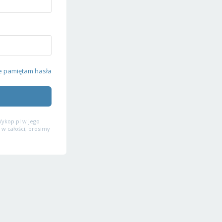
e pamiętam hasła
ykop.pl w jego
 w całości, prosimy