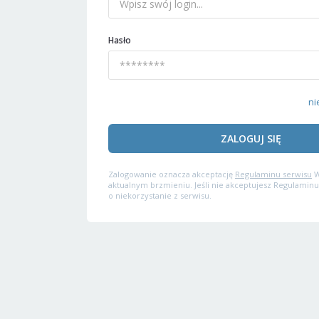
Hasło
ni
ZALOGUJ SIĘ
Zalogowanie oznacza akceptację
Regulaminu serwisu
W
aktualnym brzmieniu. Jeśli nie akceptujesz Regulaminu
o niekorzystanie z serwisu.