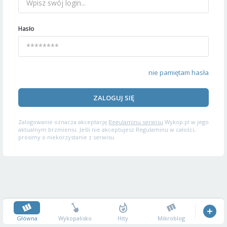
Hasło
nie pamiętam hasła
ZALOGUJ SIĘ
Zalogowanie oznacza akceptację
Regulaminu serwisu
Wykop.pl w jego
aktualnym brzmieniu. Jeśli nie akceptujesz Regulaminu w całości,
prosimy o niekorzystanie z serwisu.
Główna
Wykopalisko
Hity
Mikroblog