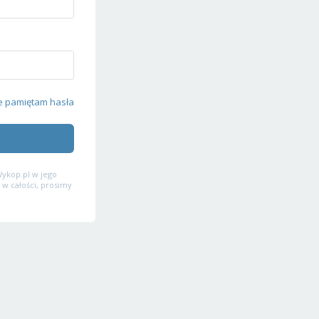
e pamiętam hasła
ykop.pl w jego
 w całości, prosimy