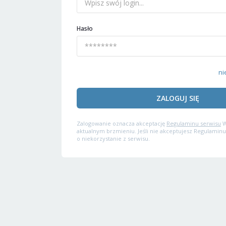
Hasło
ni
ZALOGUJ SIĘ
Zalogowanie oznacza akceptację
Regulaminu serwisu
W
aktualnym brzmieniu. Jeśli nie akceptujesz Regulaminu
o niekorzystanie z serwisu.