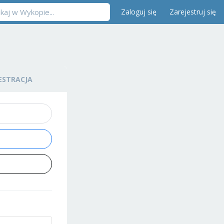
Zaloguj się
Zarejestruj się
ESTRACJA