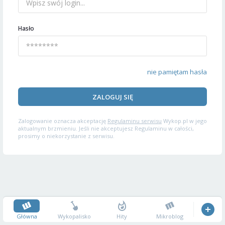
Hasło
nie pamiętam hasła
ZALOGUJ SIĘ
Zalogowanie oznacza akceptację
Regulaminu serwisu
Wykop.pl w jego
aktualnym brzmieniu. Jeśli nie akceptujesz Regulaminu w całości,
prosimy o niekorzystanie z serwisu.
Główna
Wykopalisko
Hity
Mikroblog