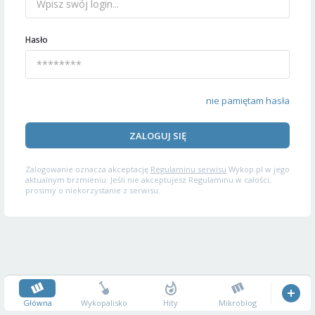
Hasło
nie pamiętam hasła
ZALOGUJ SIĘ
Zalogowanie oznacza akceptację
Regulaminu serwisu
Wykop.pl w jego
aktualnym brzmieniu. Jeśli nie akceptujesz Regulaminu w całości,
prosimy o niekorzystanie z serwisu.
Główna
Wykopalisko
Hity
Mikroblog