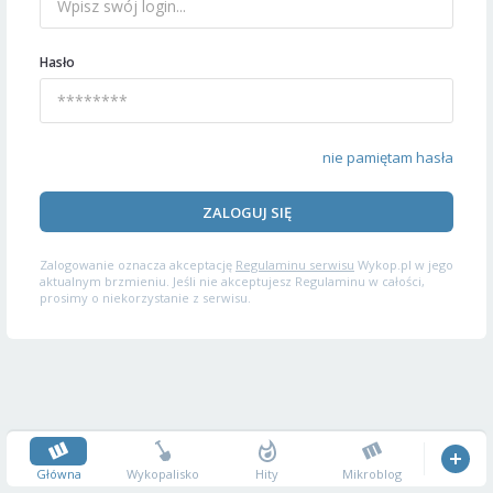
Hasło
nie pamiętam hasła
ZALOGUJ SIĘ
Zalogowanie oznacza akceptację
Regulaminu serwisu
Wykop.pl w jego
aktualnym brzmieniu. Jeśli nie akceptujesz Regulaminu w całości,
prosimy o niekorzystanie z serwisu.
Główna
Wykopalisko
Hity
Mikroblog